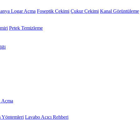
lanya Logar Açma
Foseptik Çekimi
Çukur Çekimi
Kanal Görüntüleme
miri
Petek Temizleme
iği
u Açma
 Yöntemleri
Lavabo Açıcı Rehberi