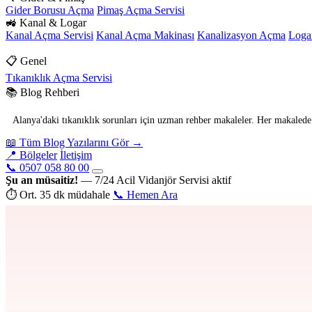
Gider Borusu Açma
Pimaş Açma Servisi
🚜 Kanal & Logar
Kanal Açma Servisi
Kanal Açma Makinası
Kanalizasyon Açma
Loga
📋 Genel
Tıkanıklık Açma Servisi
📚 Blog Rehberi
Alanya'daki tıkanıklık sorunları için uzman rehber makaleler. Her makalede p
📖 Tüm Blog Yazılarını Gör →
📍 Bölgeler
İletişim
📞 0507 058 80 00
Şu an müsaitiz!
— 7/24 Acil Vidanjör Servisi aktif
⏱ Ort. 35 dk müdahale
📞 Hemen Ara