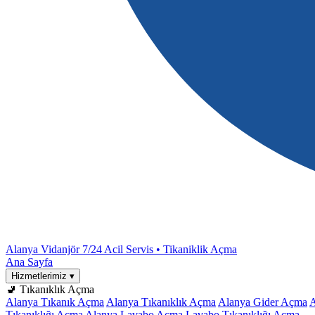
Alanya Vidanjör
7/24 Acil Servis • Tikaniklik Açma
Ana Sayfa
Hizmetlerimiz
▾
🚽 Tıkanıklık Açma
Alanya Tıkanık Açma
Alanya Tıkanıklık Açma
Alanya Gider Açma
A
Tıkanıklığı Açma
Alanya Lavabo Açma
Lavabo Tıkanıklığı Açma