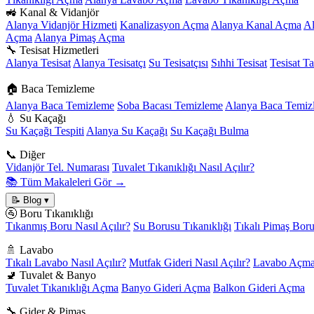
🚜 Kanal & Vidanjör
Alanya Vidanjör Hizmeti
Kanalizasyon Açma
Alanya Kanal Açma
A
Açma
Alanya Pimaş Açma
🔧 Tesisat Hizmetleri
Alanya Tesisat
Alanya Tesisatçı
Su Tesisatçısı
Sıhhi Tesisat
Tesisat Ta
🏠 Baca Temizleme
Alanya Baca Temizleme
Soba Bacası Temizleme
Alanya Baca Temizl
💧 Su Kaçağı
Su Kaçağı Tespiti
Alanya Su Kaçağı
Su Kaçağı Bulma
📞 Diğer
Vidanjör Tel. Numarası
Tuvalet Tıkanıklığı Nasıl Açılır?
📚 Tüm Makaleleri Gör →
📝 Blog
▾
🚰 Boru Tıkanıklığı
Tıkanmış Boru Nasıl Açılır?
Su Borusu Tıkanıklığı
Tıkalı Pimaş Bor
🚿 Lavabo
Tıkalı Lavabo Nasıl Açılır?
Mutfak Gideri Nasıl Açılır?
Lavabo Açma
🚽 Tuvalet & Banyo
Tuvalet Tıkanıklığı Açma
Banyo Gideri Açma
Balkon Gideri Açma
🔧 Gider & Pimaş