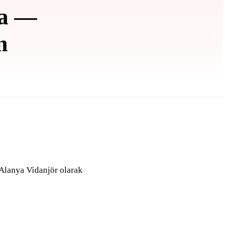
ma —
m
. Alanya Vidanjör olarak