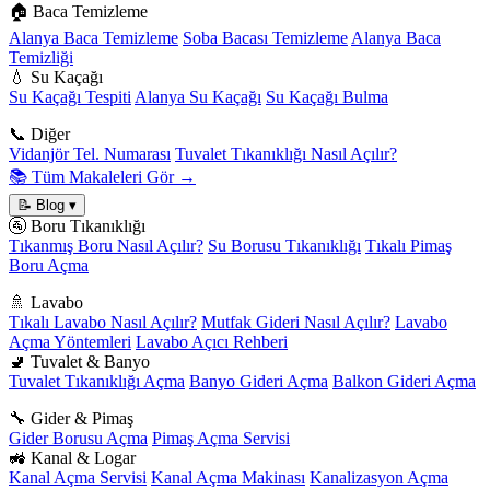
🏠 Baca Temizleme
Alanya Baca Temizleme
Soba Bacası Temizleme
Alanya Baca
Temizliği
💧 Su Kaçağı
Su Kaçağı Tespiti
Alanya Su Kaçağı
Su Kaçağı Bulma
📞 Diğer
Vidanjör Tel. Numarası
Tuvalet Tıkanıklığı Nasıl Açılır?
📚 Tüm Makaleleri Gör →
📝 Blog
▾
🚰 Boru Tıkanıklığı
Tıkanmış Boru Nasıl Açılır?
Su Borusu Tıkanıklığı
Tıkalı Pimaş
Boru Açma
🚿 Lavabo
Tıkalı Lavabo Nasıl Açılır?
Mutfak Gideri Nasıl Açılır?
Lavabo
Açma Yöntemleri
Lavabo Açıcı Rehberi
🚽 Tuvalet & Banyo
Tuvalet Tıkanıklığı Açma
Banyo Gideri Açma
Balkon Gideri Açma
🔧 Gider & Pimaş
Gider Borusu Açma
Pimaş Açma Servisi
🚜 Kanal & Logar
Kanal Açma Servisi
Kanal Açma Makinası
Kanalizasyon Açma