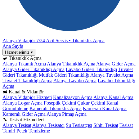
Alanya Vidanjör
7/24 Acil Servis • Tikaniklik Açma
Ana Sayfa
Hizmetlerimiz
▾
🚽 Tıkanıklık Açma
Alanya Tıkanık Açma
Alanya Tıkanıklık Açma
Alanya Gider Açma
Alanya Gider Tıkanıklığı Açma
Lavabo Gideri Tıkanıklığı
Tuvalet
Gideri Tıkanıklığı
Mutfak Gideri Tıkanıklığı
Alanya Tuvalet Açma
Tuvalet Tıkanıklığı Açma
Alanya Lavabo Açma
Lavabo Tıkanıklığı
Açma
🚜 Kanal & Vidanjör
Alanya Vidanjör Hizmeti
Kanalizasyon Açma
Alanya Kanal Açma
Alanya Logar Açma
Foseptik Çekimi
Çukur Çekimi
Kanal
Görüntüleme
Kameralı Tıkanıklık Açma
Kameralı Kanal Açma
Kameralı Gider Açma
Alanya Pimaş Açma
🔧 Tesisat Hizmetleri
Alanya Tesisat
Alanya Tesisatçı
Su Tesisatçısı
Sıhhi Tesisat
Tesisat
Tamiri
Petek Temizleme