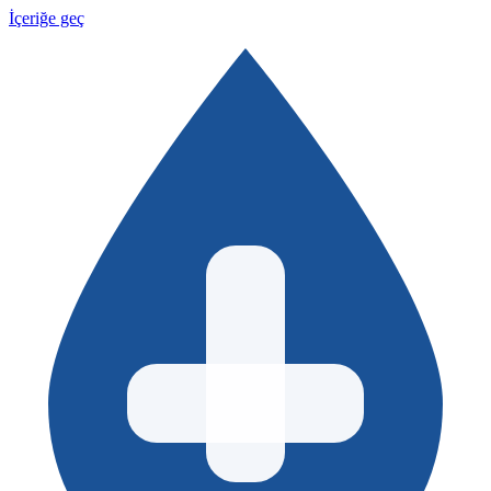
İçeriğe geç