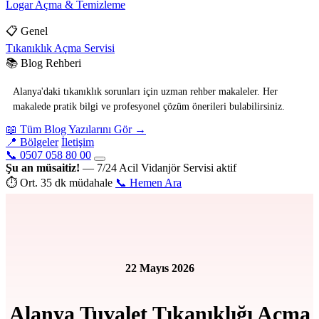
Logar Açma & Temizleme
📋 Genel
Tıkanıklık Açma Servisi
📚 Blog Rehberi
Alanya'daki tıkanıklık sorunları için uzman rehber makaleler. Her
makalede pratik bilgi ve profesyonel çözüm önerileri bulabilirsiniz.
📖 Tüm Blog Yazılarını Gör →
📍 Bölgeler
İletişim
📞 0507 058 80 00
Şu an müsaitiz!
— 7/24 Acil Vidanjör Servisi aktif
⏱ Ort. 35 dk müdahale
📞 Hemen Ara
22 Mayıs 2026
Alanya Tuvalet Tıkanıklığı Açma