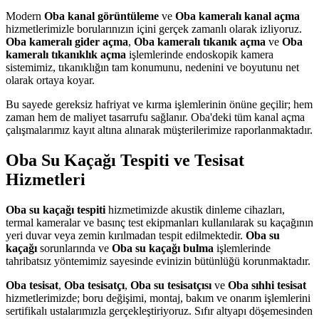
Modern
Oba kanal görüntüleme
ve
Oba kameralı kanal açma
hizmetlerimizle borularınızın içini gerçek zamanlı olarak izliyoruz.
Oba kameralı gider açma
,
Oba kameralı tıkanık açma
ve
Oba
kameralı tıkanıklık açma
işlemlerinde endoskopik kamera
sistemimiz, tıkanıklığın tam konumunu, nedenini ve boyutunu net
olarak ortaya koyar.
Bu sayede gereksiz hafriyat ve kırma işlemlerinin önüne geçilir; hem
zaman hem de maliyet tasarrufu sağlanır. Oba'deki tüm kanal açma
çalışmalarımız kayıt altına alınarak müşterilerimize raporlanmaktadır.
Oba Su Kaçağı Tespiti ve Tesisat
Hizmetleri
Oba su kaçağı tespiti
hizmetimizde akustik dinleme cihazları,
termal kameralar ve basınç test ekipmanları kullanılarak su kaçağının
yeri duvar veya zemin kırılmadan tespit edilmektedir.
Oba su
kaçağı
sorunlarında ve
Oba su kaçağı bulma
işlemlerinde
tahribatsız yöntemimiz sayesinde evinizin bütünlüğü korunmaktadır.
Oba tesisat
,
Oba tesisatçı
,
Oba su tesisatçısı
ve
Oba sıhhi tesisat
hizmetlerimizde; boru değişimi, montaj, bakım ve onarım işlemlerini
sertifikalı ustalarımızla gerçekleştiriyoruz. Sıfır altyapı döşemesinden