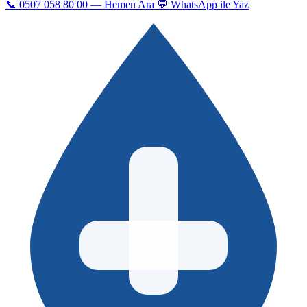
📞 0507 058 80 00 — Hemen Ara
💬 WhatsApp ile Yaz