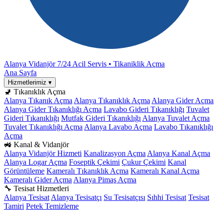
Alanya Vidanjör
7/24 Acil Servis • Tikaniklik Açma
Ana Sayfa
Hizmetlerimiz
▾
🚽 Tıkanıklık Açma
Alanya Tıkanık Açma
Alanya Tıkanıklık Açma
Alanya Gider Açma
Alanya Gider Tıkanıklığı Açma
Lavabo Gideri Tıkanıklığı
Tuvalet
Gideri Tıkanıklığı
Mutfak Gideri Tıkanıklığı
Alanya Tuvalet Açma
Tuvalet Tıkanıklığı Açma
Alanya Lavabo Açma
Lavabo Tıkanıklığı
Açma
🚜 Kanal & Vidanjör
Alanya Vidanjör Hizmeti
Kanalizasyon Açma
Alanya Kanal Açma
Alanya Logar Açma
Foseptik Çekimi
Çukur Çekimi
Kanal
Görüntüleme
Kameralı Tıkanıklık Açma
Kameralı Kanal Açma
Kameralı Gider Açma
Alanya Pimaş Açma
🔧 Tesisat Hizmetleri
Alanya Tesisat
Alanya Tesisatçı
Su Tesisatçısı
Sıhhi Tesisat
Tesisat
Tamiri
Petek Temizleme