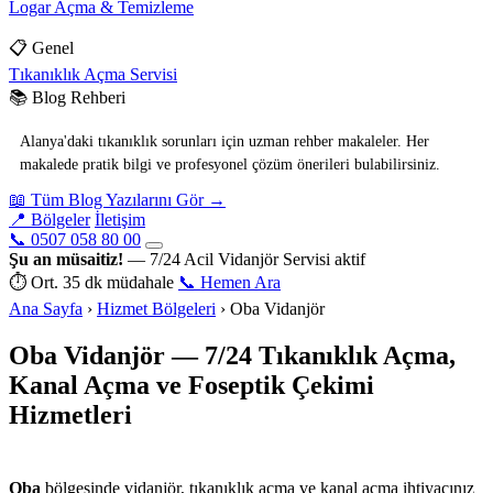
Logar Açma & Temizleme
📋 Genel
Tıkanıklık Açma Servisi
📚 Blog Rehberi
Alanya'daki tıkanıklık sorunları için uzman rehber makaleler. Her
makalede pratik bilgi ve profesyonel çözüm önerileri bulabilirsiniz.
📖 Tüm Blog Yazılarını Gör →
📍 Bölgeler
İletişim
📞 0507 058 80 00
Şu an müsaitiz!
— 7/24 Acil Vidanjör Servisi aktif
⏱ Ort. 35 dk müdahale
📞 Hemen Ara
Ana Sayfa
›
Hizmet Bölgeleri
›
Oba Vidanjör
Oba Vidanjör — 7/24 Tıkanıklık Açma,
Kanal Açma ve Foseptik Çekimi
Hizmetleri
Basari Vidanjor — Alanya Hizmetinde
Oba
bölgesinde vidanjör, tıkanıklık açma ve kanal açma ihtiyacınız