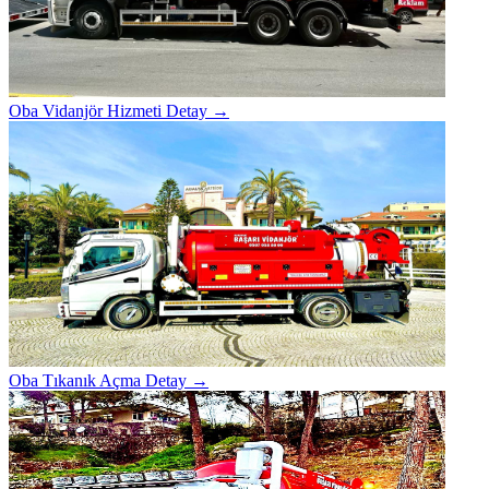
Oba Vidanjör Hizmeti
Detay →
Oba Tıkanık Açma
Detay →