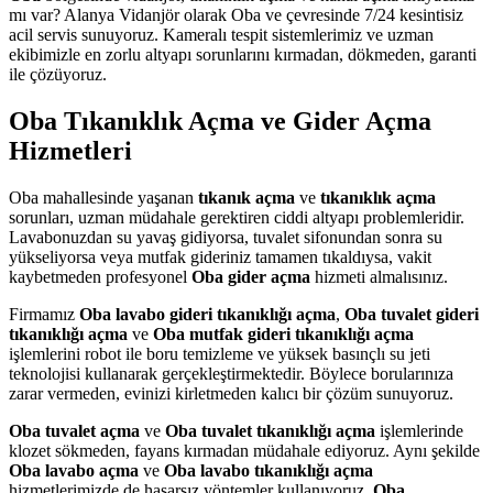
mı var? Alanya Vidanjör olarak Oba ve çevresinde 7/24 kesintisiz
acil servis sunuyoruz. Kameralı tespit sistemlerimiz ve uzman
ekibimizle en zorlu altyapı sorunlarını kırmadan, dökmeden, garanti
ile çözüyoruz.
Oba Tıkanıklık Açma ve Gider Açma
Hizmetleri
Oba mahallesinde yaşanan
tıkanık açma
ve
tıkanıklık açma
sorunları, uzman müdahale gerektiren ciddi altyapı problemleridir.
Lavabonuzdan su yavaş gidiyorsa, tuvalet sifonundan sonra su
yükseliyorsa veya mutfak gideriniz tamamen tıkaldıysa, vakit
kaybetmeden profesyonel
Oba gider açma
hizmeti almalısınız.
Firmamız
Oba lavabo gideri tıkanıklığı açma
,
Oba tuvalet gideri
tıkanıklığı açma
ve
Oba mutfak gideri tıkanıklığı açma
işlemlerini robot ile boru temizleme ve yüksek basınçlı su jeti
teknolojisi kullanarak gerçekleştirmektedir. Böylece borularınıza
zarar vermeden, evinizi kirletmeden kalıcı bir çözüm sunuyoruz.
Oba tuvalet açma
ve
Oba tuvalet tıkanıklığı açma
işlemlerinde
klozet sökmeden, fayans kırmadan müdahale ediyoruz. Aynı şekilde
Oba lavabo açma
ve
Oba lavabo tıkanıklığı açma
hizmetlerimizde de hasarsız yöntemler kullanıyoruz.
Oba