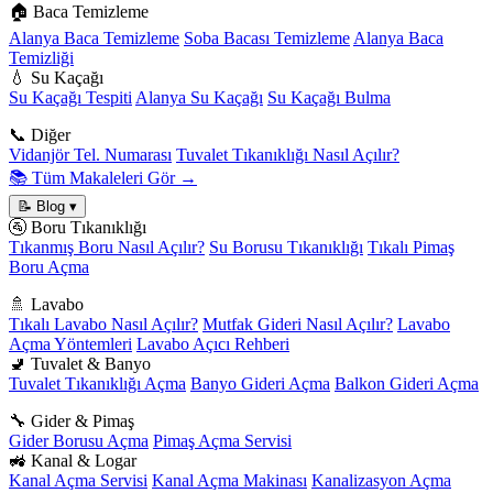
🏠 Baca Temizleme
Alanya Baca Temizleme
Soba Bacası Temizleme
Alanya Baca
Temizliği
💧 Su Kaçağı
Su Kaçağı Tespiti
Alanya Su Kaçağı
Su Kaçağı Bulma
📞 Diğer
Vidanjör Tel. Numarası
Tuvalet Tıkanıklığı Nasıl Açılır?
📚 Tüm Makaleleri Gör →
📝 Blog
▾
🚰 Boru Tıkanıklığı
Tıkanmış Boru Nasıl Açılır?
Su Borusu Tıkanıklığı
Tıkalı Pimaş
Boru Açma
🚿 Lavabo
Tıkalı Lavabo Nasıl Açılır?
Mutfak Gideri Nasıl Açılır?
Lavabo
Açma Yöntemleri
Lavabo Açıcı Rehberi
🚽 Tuvalet & Banyo
Tuvalet Tıkanıklığı Açma
Banyo Gideri Açma
Balkon Gideri Açma
🔧 Gider & Pimaş
Gider Borusu Açma
Pimaş Açma Servisi
🚜 Kanal & Logar
Kanal Açma Servisi
Kanal Açma Makinası
Kanalizasyon Açma