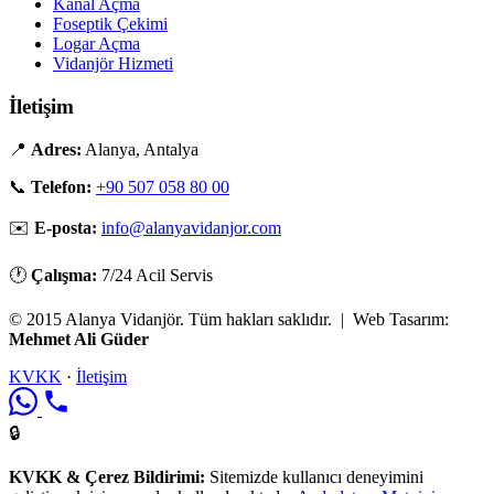
Kanal Açma
Foseptik Çekimi
Logar Açma
Vidanjör Hizmeti
İletişim
📍
Adres:
Alanya, Antalya
📞
Telefon:
+90 507 058 80 00
✉️
E-posta:
info@alanyavidanjor.com
🕐
Çalışma:
7/24 Acil Servis
© 2015 Alanya Vidanjör. Tüm hakları saklıdır. | Web Tasarım:
Mehmet Ali Güder
KVKK
·
İletişim
🔒
KVKK & Çerez Bildirimi:
Sitemizde kullanıcı deneyimini