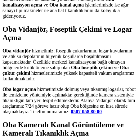
kanalizasyon açma
ve
Oba kanal açma
işlemlerimizde ise ağır
sanayi tipi makineler ile ana hat tıkanıklıklarını da kolaylıkla
gideriyoruz.
Oba Vidanjör, Foseptik Çekimi ve Logar
Açma
Oba vidanjör
hizmetimiz; foseptik çukurlarının, logar kuyularının
ve atık su depolarının hijyenik koşullarda boşaltılmasını
kapsamaktadır. Özellikle merkezi kanalizasyona bağlı olmayan
bölgelerde kritik öneme sahip olan
Oba foseptik çekimi
ve
Oba
çukur çekimi
hizmetlerimizde yüksek kapasiteli vakum araçlarımız
kullanılmaktadır.
Oba logar açma
hizmetimizde dolmuş veya tıkanmış logarlar, robot
ile temizleme yöntemiyle açılmakta; gerektiğinde kamera sistemiyle
tıkanıklığın tam yeri tespit edilmektedir. Alanya Vidanjör olarak tüm
araçlarımız 7/24 göreve hazır olup Oba bölgesine en kısa sürede
ulaşmaktayız. Telefon numaramız:
0507 058 80 00
Oba Kameralı Kanal Görüntüleme ve
Kameralı Tıkanıklık Açma