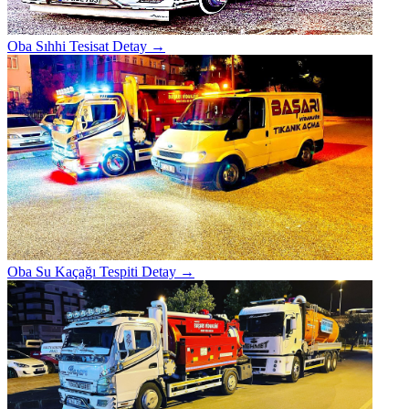
Oba Sıhhi Tesisat
Detay →
Oba Su Kaçağı Tespiti
Detay →