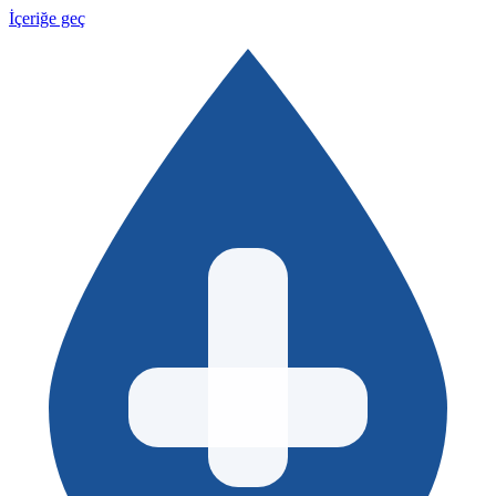
İçeriğe geç