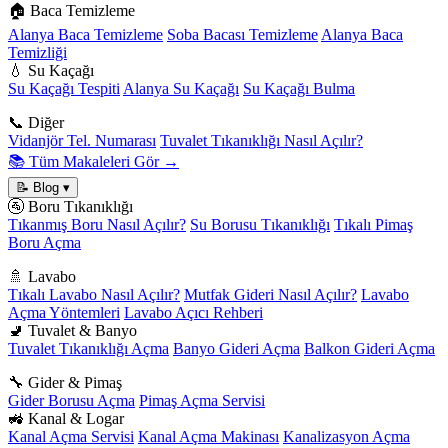
🏠 Baca Temizleme
Alanya Baca Temizleme
Soba Bacası Temizleme
Alanya Baca
Temizliği
💧 Su Kaçağı
Su Kaçağı Tespiti
Alanya Su Kaçağı
Su Kaçağı Bulma
📞 Diğer
Vidanjör Tel. Numarası
Tuvalet Tıkanıklığı Nasıl Açılır?
📚 Tüm Makaleleri Gör →
📝 Blog
▾
🚰 Boru Tıkanıklığı
Tıkanmış Boru Nasıl Açılır?
Su Borusu Tıkanıklığı
Tıkalı Pimaş
Boru Açma
🚿 Lavabo
Tıkalı Lavabo Nasıl Açılır?
Mutfak Gideri Nasıl Açılır?
Lavabo
Açma Yöntemleri
Lavabo Açıcı Rehberi
🚽 Tuvalet & Banyo
Tuvalet Tıkanıklığı Açma
Banyo Gideri Açma
Balkon Gideri Açma
🔧 Gider & Pimaş
Gider Borusu Açma
Pimaş Açma Servisi
🚜 Kanal & Logar
Kanal Açma Servisi
Kanal Açma Makinası
Kanalizasyon Açma