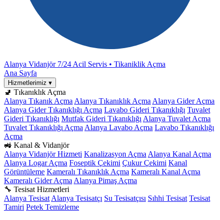
Alanya Vidanjör
7/24 Acil Servis • Tikaniklik Açma
Ana Sayfa
Hizmetlerimiz
▾
🚽 Tıkanıklık Açma
Alanya Tıkanık Açma
Alanya Tıkanıklık Açma
Alanya Gider Açma
Alanya Gider Tıkanıklığı Açma
Lavabo Gideri Tıkanıklığı
Tuvalet
Gideri Tıkanıklığı
Mutfak Gideri Tıkanıklığı
Alanya Tuvalet Açma
Tuvalet Tıkanıklığı Açma
Alanya Lavabo Açma
Lavabo Tıkanıklığı
Açma
🚜 Kanal & Vidanjör
Alanya Vidanjör Hizmeti
Kanalizasyon Açma
Alanya Kanal Açma
Alanya Logar Açma
Foseptik Çekimi
Çukur Çekimi
Kanal
Görüntüleme
Kameralı Tıkanıklık Açma
Kameralı Kanal Açma
Kameralı Gider Açma
Alanya Pimaş Açma
🔧 Tesisat Hizmetleri
Alanya Tesisat
Alanya Tesisatçı
Su Tesisatçısı
Sıhhi Tesisat
Tesisat
Tamiri
Petek Temizleme