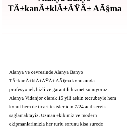
TÄ±kanÄ±klÄ±ÄŸÄ± AÃ§ma
Basari Vidanjor — Alanya Hizmetinde
Alanya ve cevresinde Alanya Banyo
TÄ±kanÄ±klÄ±ÄŸÄ± AÃ§ma konusunda
profesyonel, hizli ve garantili hizmet sunuyoruz.
Alanya Vidanjor olarak 15 yili askin tecrubeyle hem
konut hem de ticari tesisler icin 7/24 acil servis
saglamaktayiz. Uzman ekibimiz ve modern
ekipmanlarimizla her turlu sorunu kisa surede