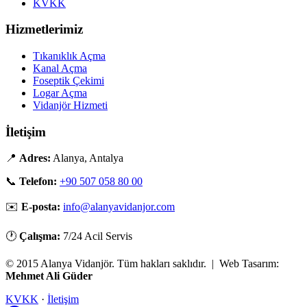
KVKK
Hizmetlerimiz
Tıkanıklık Açma
Kanal Açma
Foseptik Çekimi
Logar Açma
Vidanjör Hizmeti
İletişim
📍
Adres:
Alanya, Antalya
📞
Telefon:
+90 507 058 80 00
✉️
E-posta:
info@alanyavidanjor.com
🕐
Çalışma:
7/24 Acil Servis
© 2015 Alanya Vidanjör. Tüm hakları saklıdır. | Web Tasarım:
Mehmet Ali Güder
KVKK
·
İletişim