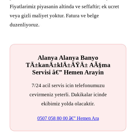
Fiyatlarimiz piyasanin altinda ve seffaftir; ek ucret
veya gizli maliyet yoktur. Fatura ve belge
duzenliyoruz.
Alanya Alanya Banyo
TÄ±kanÄ±klÄ±ÄŸÄ± AÃ§ma
Servisi â€” Hemen Arayin
7/24 acil servis icin telefonumuzu
cevirmeniz yeterli. Dakikalar icinde
ekibimiz yolda olacaktir.
0507 058 80 00 â€” Hemen Ara