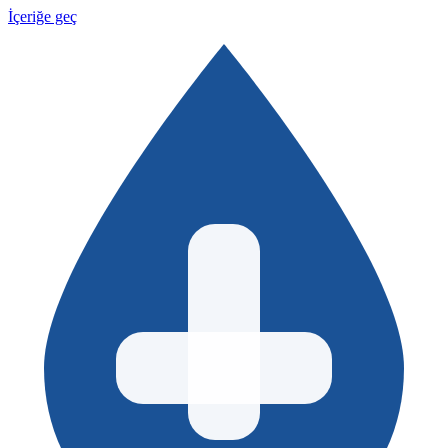
İçeriğe geç