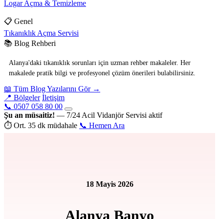
Logar Açma & Temizleme
📋 Genel
Tıkanıklık Açma Servisi
📚 Blog Rehberi
Alanya'daki tıkanıklık sorunları için uzman rehber makaleler. Her
makalede pratik bilgi ve profesyonel çözüm önerileri bulabilirsiniz.
📖 Tüm Blog Yazılarını Gör →
📍 Bölgeler
İletişim
📞 0507 058 80 00
Şu an müsaitiz!
— 7/24 Acil Vidanjör Servisi aktif
⏱ Ort. 35 dk müdahale
📞 Hemen Ara
18 Mayis 2026
Alanya Banyo