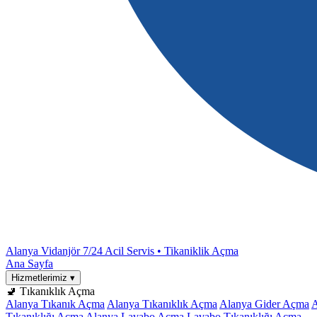
Alanya Vidanjör
7/24 Acil Servis • Tikaniklik Açma
Ana Sayfa
Hizmetlerimiz
▾
🚽 Tıkanıklık Açma
Alanya Tıkanık Açma
Alanya Tıkanıklık Açma
Alanya Gider Açma
A
Tıkanıklığı Açma
Alanya Lavabo Açma
Lavabo Tıkanıklığı Açma