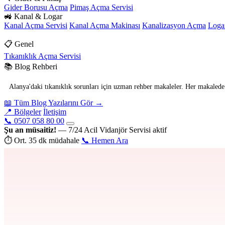
Gider Borusu Açma
Pimaş Açma Servisi
🚜 Kanal & Logar
Kanal Açma Servisi
Kanal Açma Makinası
Kanalizasyon Açma
Loga
📋 Genel
Tıkanıklık Açma Servisi
📚 Blog Rehberi
Alanya'daki tıkanıklık sorunları için uzman rehber makaleler. Her makalede p
📖 Tüm Blog Yazılarını Gör →
📍 Bölgeler
İletişim
📞 0507 058 80 00
Şu an müsaitiz!
— 7/24 Acil Vidanjör Servisi aktif
⏱ Ort. 35 dk müdahale
📞 Hemen Ara