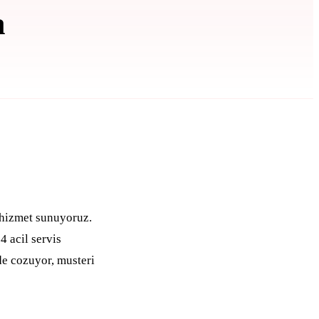
a
danjor — Alanya Hizmetinde
 hizmet sunuyoruz.
4 acil servis
e cozuyor, musteri