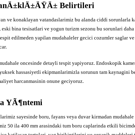
nÄ±klÄ±ÄŸÄ± Belirtileri
an ve konaklayan vatandaslarimiz bu alanda ciddi sorunlarla ka
, eski bina tesisatlari ve yogun turizm sezonu bu sorunlari daha
spit edilmeden yapilan mudahaleler gecici cozumler saglar ve 
car.
mudahale oncesinde detayli tespit yapiyoruz. Endoskopik kamer
yuksek hassasiyetli ekipmanlarimizla sorunun tam kaynagini be
maliyet harcanmasinin onune geciyoruz.
a YÃ¶ntemi
arimiz sayesinde boru, fayans veya duvar kirmadan mudahale 
miz 50 ila 400 mm arasindaki tum boru caplarinda etkili bicimde
 ise katilasan tortulari, yag birikintilerini ve organik maddeler