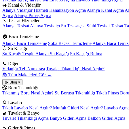
🚜 Kanal & Vidanjör
Alanya Vidanjör Hizmeti
Kanalizasyon Açma
Alanya Kanal Açma
A
Açma
Alanya Pimaş Açma
🔧 Tesisat Hizmetleri
Alanya Tesisat
Alanya Tesisatçı
Su Tesisatçısı
Sıhhi Tesisat
Tesisat Ta
🏠 Baca Temizleme
Alanya Baca Temizleme
Soba Bacası Temizleme
Alanya Baca Temizl
💧 Su Kaçağı
Su Kaçağı Tespiti
Alanya Su Kaçağı
Su Kaçağı Bulma
📞 Diğer
Vidanjör Tel. Numarası
Tuvalet Tıkanıklığı Nasıl Açılır?
📚 Tüm Makaleleri Gör →
📝 Blog
▾
🚰 Boru Tıkanıklığı
Tıkanmış Boru Nasıl Açılır?
Su Borusu Tıkanıklığı
Tıkalı Pimaş Bor
🚿 Lavabo
Tıkalı Lavabo Nasıl Açılır?
Mutfak Gideri Nasıl Açılır?
Lavabo Açma
🚽 Tuvalet & Banyo
Tuvalet Tıkanıklığı Açma
Banyo Gideri Açma
Balkon Gideri Açma
🔧 Gider & Pimaş