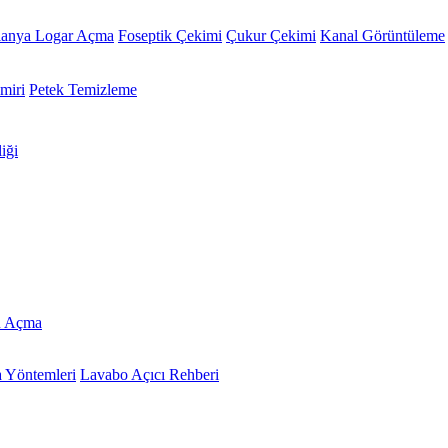
lanya Logar Açma
Foseptik Çekimi
Çukur Çekimi
Kanal Görüntüleme
miri
Petek Temizleme
iği
u Açma
 Yöntemleri
Lavabo Açıcı Rehberi