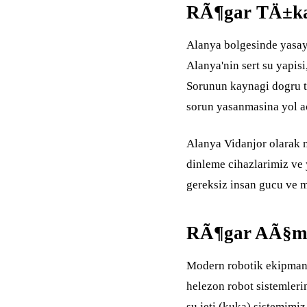
RÃ¶gar TÄ±ka
Alanya bolgesinde yasay
Alanya'nin sert su yapisi
Sorunun kaynagi dogru te
sorun yasanmasina yol a
Alanya Vidanjor olarak 
dinleme cihazlarimiz ve 
gereksiz insan gucu ve 
RÃ¶gar AÃ§m
Modern robotik ekipmanl
helezon robot sistemleri
su jeti (kuka) sistemimiz