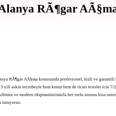
Alanya RÃ¶gar AÃ§m
Basari Vi
anya RÃ¶gar AÃ§ma konusunda profesyonel, hizli ve garantili
 yili askin tecrubeyle hem konut hem de ticari tesisler icin 7/2
ibimiz ve modern ekipmanlarimizla her turlu sorunu kisa sured
 tutuyoruz.