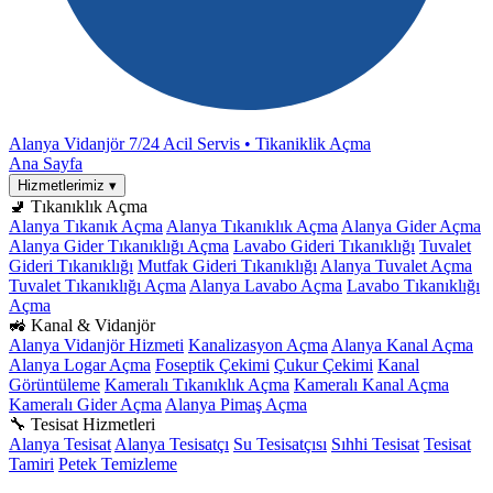
Alanya Vidanjör
7/24 Acil Servis • Tikaniklik Açma
Ana Sayfa
Hizmetlerimiz
▾
🚽 Tıkanıklık Açma
Alanya Tıkanık Açma
Alanya Tıkanıklık Açma
Alanya Gider Açma
Alanya Gider Tıkanıklığı Açma
Lavabo Gideri Tıkanıklığı
Tuvalet
Gideri Tıkanıklığı
Mutfak Gideri Tıkanıklığı
Alanya Tuvalet Açma
Tuvalet Tıkanıklığı Açma
Alanya Lavabo Açma
Lavabo Tıkanıklığı
Açma
🚜 Kanal & Vidanjör
Alanya Vidanjör Hizmeti
Kanalizasyon Açma
Alanya Kanal Açma
Alanya Logar Açma
Foseptik Çekimi
Çukur Çekimi
Kanal
Görüntüleme
Kameralı Tıkanıklık Açma
Kameralı Kanal Açma
Kameralı Gider Açma
Alanya Pimaş Açma
🔧 Tesisat Hizmetleri
Alanya Tesisat
Alanya Tesisatçı
Su Tesisatçısı
Sıhhi Tesisat
Tesisat
Tamiri
Petek Temizleme