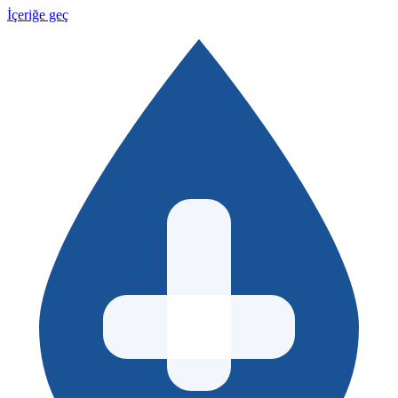
İçeriğe geç