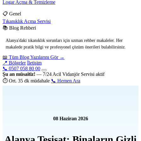
Logar Açma & Temizleme
📋 Genel
Tıkanıklık Açma Servisi
📚 Blog Rehberi
Alanya'daki tıkanıklık sorunları için uzman rehber makaleler. Her
makalede pratik bilgi ve profesyonel çözüm önerileri bulabilirsiniz.
📖 Tüm Blog Yazılarını Gör →
📍 Bölgeler
İletişim
📞 0507 058 80 00
Şu an müsaitiz!
— 7/24 Acil Vidanjör Servisi aktif
⏱ Ort. 35 dk müdahale
📞 Hemen Ara
08 Haziran 2026
Alanya Tesisat: Binaların Gizli