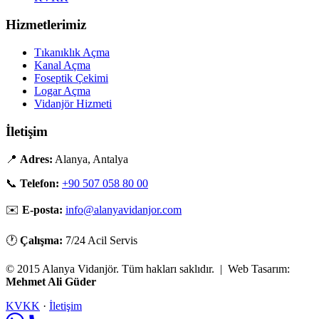
Hizmetlerimiz
Tıkanıklık Açma
Kanal Açma
Foseptik Çekimi
Logar Açma
Vidanjör Hizmeti
İletişim
📍
Adres:
Alanya, Antalya
📞
Telefon:
+90 507 058 80 00
✉️
E-posta:
info@alanyavidanjor.com
🕐
Çalışma:
7/24 Acil Servis
© 2015 Alanya Vidanjör. Tüm hakları saklıdır. | Web Tasarım:
Mehmet Ali Güder
KVKK
·
İletişim