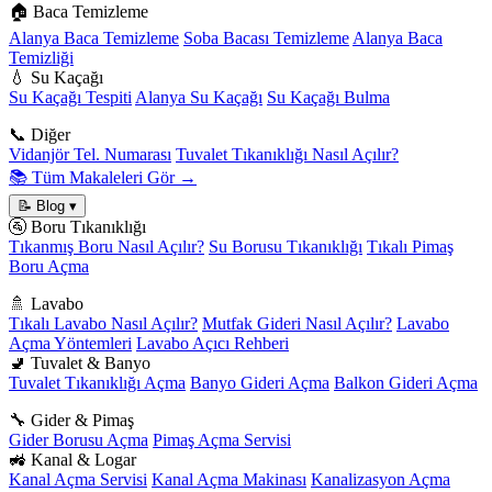
🏠 Baca Temizleme
Alanya Baca Temizleme
Soba Bacası Temizleme
Alanya Baca
Temizliği
💧 Su Kaçağı
Su Kaçağı Tespiti
Alanya Su Kaçağı
Su Kaçağı Bulma
📞 Diğer
Vidanjör Tel. Numarası
Tuvalet Tıkanıklığı Nasıl Açılır?
📚 Tüm Makaleleri Gör →
📝 Blog
▾
🚰 Boru Tıkanıklığı
Tıkanmış Boru Nasıl Açılır?
Su Borusu Tıkanıklığı
Tıkalı Pimaş
Boru Açma
🚿 Lavabo
Tıkalı Lavabo Nasıl Açılır?
Mutfak Gideri Nasıl Açılır?
Lavabo
Açma Yöntemleri
Lavabo Açıcı Rehberi
🚽 Tuvalet & Banyo
Tuvalet Tıkanıklığı Açma
Banyo Gideri Açma
Balkon Gideri Açma
🔧 Gider & Pimaş
Gider Borusu Açma
Pimaş Açma Servisi
🚜 Kanal & Logar
Kanal Açma Servisi
Kanal Açma Makinası
Kanalizasyon Açma