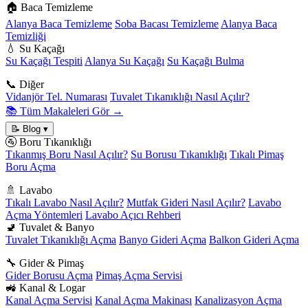
🏠 Baca Temizleme
Alanya Baca Temizleme
Soba Bacası Temizleme
Alanya Baca
Temizliği
💧 Su Kaçağı
Su Kaçağı Tespiti
Alanya Su Kaçağı
Su Kaçağı Bulma
📞 Diğer
Vidanjör Tel. Numarası
Tuvalet Tıkanıklığı Nasıl Açılır?
📚 Tüm Makaleleri Gör →
📝 Blog
▾
🚰 Boru Tıkanıklığı
Tıkanmış Boru Nasıl Açılır?
Su Borusu Tıkanıklığı
Tıkalı Pimaş
Boru Açma
🚿 Lavabo
Tıkalı Lavabo Nasıl Açılır?
Mutfak Gideri Nasıl Açılır?
Lavabo
Açma Yöntemleri
Lavabo Açıcı Rehberi
🚽 Tuvalet & Banyo
Tuvalet Tıkanıklığı Açma
Banyo Gideri Açma
Balkon Gideri Açma
🔧 Gider & Pimaş
Gider Borusu Açma
Pimaş Açma Servisi
🚜 Kanal & Logar
Kanal Açma Servisi
Kanal Açma Makinası
Kanalizasyon Açma