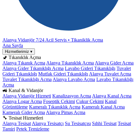
Alanya Vidanjör
7/24 Acil Servis • Tikaniklik Açma
Ana Sayfa
Hizmetlerimiz
▾
🚽 Tıkanıklık Açma
Alanya Tıkanık Açma
Alanya Tıkanıklık Açma
Alanya Gider Açma
Alanya Gider Tıkanıklığı Açma
Lavabo Gideri Tıkanıklığı
Tuvalet
Gideri Tıkanıklığı
Mutfak Gideri Tıkanıklığı
Alanya Tuvalet Açma
Tuvalet Tıkanıklığı Açma
Alanya Lavabo Açma
Lavabo Tıkanıklığı
Açma
🚜 Kanal & Vidanjör
Alanya Vidanjör Hizmeti
Kanalizasyon Açma
Alanya Kanal Açma
Alanya Logar Açma
Foseptik Çekimi
Çukur Çekimi
Kanal
Görüntüleme
Kameralı Tıkanıklık Açma
Kameralı Kanal Açma
Kameralı Gider Açma
Alanya Pimaş Açma
🔧 Tesisat Hizmetleri
Alanya Tesisat
Alanya Tesisatçı
Su Tesisatçısı
Sıhhi Tesisat
Tesisat
Tamiri
Petek Temizleme