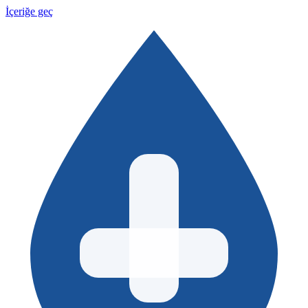
İçeriğe geç