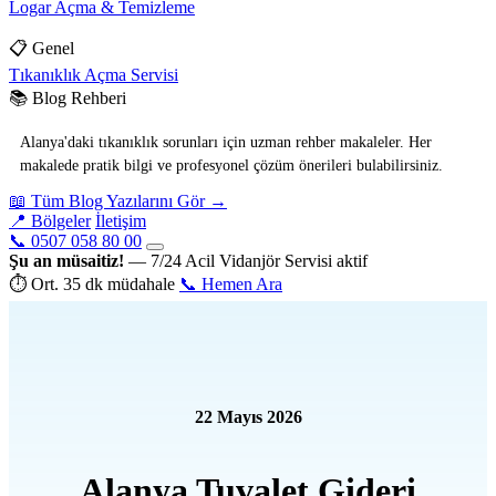
Logar Açma & Temizleme
📋 Genel
Tıkanıklık Açma Servisi
📚 Blog Rehberi
Alanya'daki tıkanıklık sorunları için uzman rehber makaleler. Her
makalede pratik bilgi ve profesyonel çözüm önerileri bulabilirsiniz.
📖 Tüm Blog Yazılarını Gör →
📍 Bölgeler
İletişim
📞 0507 058 80 00
Şu an müsaitiz!
— 7/24 Acil Vidanjör Servisi aktif
⏱ Ort. 35 dk müdahale
📞 Hemen Ara
22 Mayıs 2026
Alanya Tuvalet Gideri