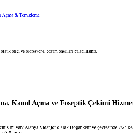
r Açma & Temizleme
ratik bilgi ve profesyonel çözüm önerileri bulabilirsiniz.
ma, Kanal Açma ve Foseptik Çekimi Hizmet
Basa
cınız mı var? Alanya Vidanjör olarak Doğankent ve çevresinde 7/24 kesi
le çözüyoruz.