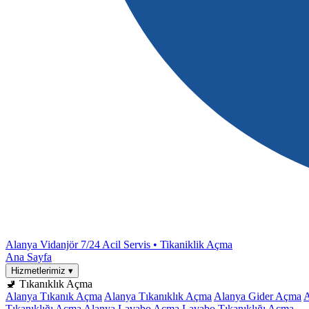
Alanya Vidanjör
7/24 Acil Servis • Tikaniklik Açma
Ana Sayfa
Hizmetlerimiz
▾
🚽 Tıkanıklık Açma
Alanya Tıkanık Açma
Alanya Tıkanıklık Açma
Alanya Gider Açma
A
Tıkanıklığı Açma
Alanya Lavabo Açma
Lavabo Tıkanıklığı Açma