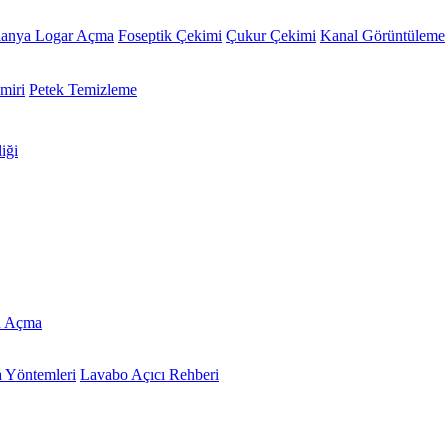
lanya Logar Açma
Foseptik Çekimi
Çukur Çekimi
Kanal Görüntüleme
miri
Petek Temizleme
iği
u Açma
 Yöntemleri
Lavabo Açıcı Rehberi