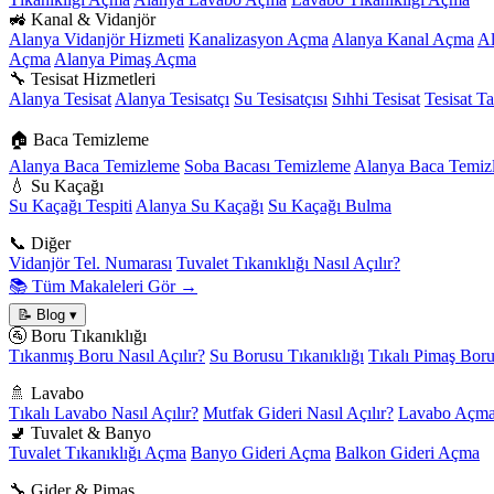
🚜 Kanal & Vidanjör
Alanya Vidanjör Hizmeti
Kanalizasyon Açma
Alanya Kanal Açma
A
Açma
Alanya Pimaş Açma
🔧 Tesisat Hizmetleri
Alanya Tesisat
Alanya Tesisatçı
Su Tesisatçısı
Sıhhi Tesisat
Tesisat Ta
🏠 Baca Temizleme
Alanya Baca Temizleme
Soba Bacası Temizleme
Alanya Baca Temizl
💧 Su Kaçağı
Su Kaçağı Tespiti
Alanya Su Kaçağı
Su Kaçağı Bulma
📞 Diğer
Vidanjör Tel. Numarası
Tuvalet Tıkanıklığı Nasıl Açılır?
📚 Tüm Makaleleri Gör →
📝 Blog
▾
🚰 Boru Tıkanıklığı
Tıkanmış Boru Nasıl Açılır?
Su Borusu Tıkanıklığı
Tıkalı Pimaş Bor
🚿 Lavabo
Tıkalı Lavabo Nasıl Açılır?
Mutfak Gideri Nasıl Açılır?
Lavabo Açma
🚽 Tuvalet & Banyo
Tuvalet Tıkanıklığı Açma
Banyo Gideri Açma
Balkon Gideri Açma
🔧 Gider & Pimaş