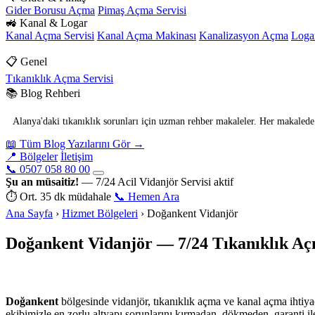
Gider Borusu Açma
Pimaş Açma Servisi
🚜 Kanal & Logar
Kanal Açma Servisi
Kanal Açma Makinası
Kanalizasyon Açma
Loga
📋 Genel
Tıkanıklık Açma Servisi
📚 Blog Rehberi
Alanya'daki tıkanıklık sorunları için uzman rehber makaleler. Her makalede p
📖 Tüm Blog Yazılarını Gör →
📍 Bölgeler
İletişim
📞 0507 058 80 00
Şu an müsaitiz!
— 7/24 Acil Vidanjör Servisi aktif
⏱ Ort. 35 dk müdahale
📞 Hemen Ara
Ana Sayfa
›
Hizmet Bölgeleri
›
Doğankent Vidanjör
Doğankent Vidanjör — 7/24 Tıkanıklık Aç
Doğankent
bölgesinde vidanjör, tıkanıklık açma ve kanal açma ihtiya
ekibimizle en zorlu altyapı sorunlarını kırmadan, dökmeden, garanti i