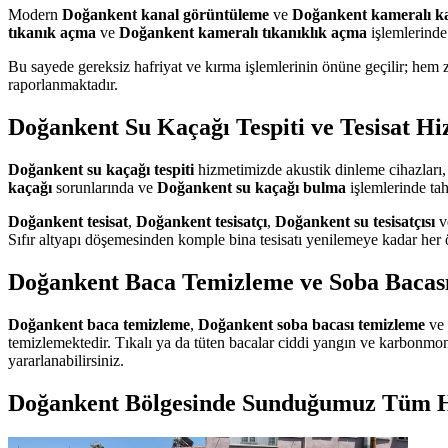
Modern
Doğankent kanal görüntüleme
ve
Doğankent kameralı k
tıkanık açma
ve
Doğankent kameralı tıkanıklık açma
işlemlerinde
Bu sayede gereksiz hafriyat ve kırma işlemlerinin önüne geçilir; hem 
raporlanmaktadır.
Doğankent Su Kaçağı Tespiti ve Tesisat Hi
Doğankent su kaçağı tespiti
hizmetimizde akustik dinleme cihazları, 
kaçağı
sorunlarında ve
Doğankent su kaçağı bulma
işlemlerinde ta
Doğankent tesisat
,
Doğankent tesisatçı
,
Doğankent su tesisatçısı
v
Sıfır altyapı döşemesinden komple bina tesisatı yenilemeye kadar her ö
Doğankent Baca Temizleme ve Soba Bacası
Doğankent baca temizleme
,
Doğankent soba bacası temizleme
ve
temizlemektedir. Tıkalı ya da tüten bacalar ciddi yangın ve karbonmon
yararlanabilirsiniz.
Doğankent Bölgesinde Sunduğumuz Tüm H