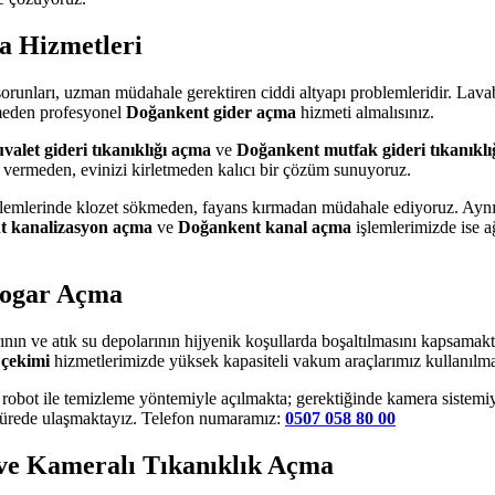
a Hizmetleri
orunları, uzman müdahale gerektiren ciddi altyapı problemleridir. Lava
tmeden profesyonel
Doğankent gider açma
hizmeti almalısınız.
alet gideri tıkanıklığı açma
ve
Doğankent mutfak gideri tıkanıklı
ar vermeden, evinizi kirletmeden kalıcı bir çözüm sunuyoruz.
lemlerinde klozet sökmeden, fayans kırmadan müdahale ediyoruz. Aynı
 kanalizasyon açma
ve
Doğankent kanal açma
işlemlerimizde ise ağ
Logar Açma
ının ve atık su depolarının hijyenik koşullarda boşaltılmasını kapsamak
çekimi
hizmetlerimizde yüksek kapasiteli vakum araçlarımız kullanılma
obot ile temizleme yöntemiyle açılmakta; gerektiğinde kamera sistemiyle
 sürede ulaşmaktayız. Telefon numaramız:
0507 058 80 00
ve Kameralı Tıkanıklık Açma