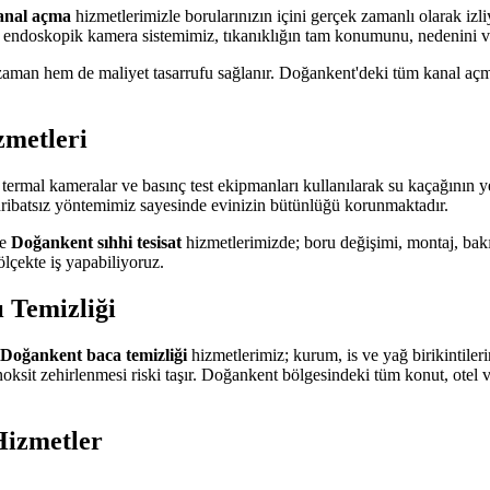
anal açma
hizmetlerimizle borularınızın içini gerçek zamanlı olarak izl
 endoskopik kamera sistemimiz, tıkanıklığın tam konumunu, nedenini v
zaman hem de maliyet tasarrufu sağlanır. Doğankent'deki tüm kanal açma
zmetleri
termal kameralar ve basınç test ekipmanları kullanılarak su kaçağının y
hribatsız yöntemimiz sayesinde evinizin bütünlüğü korunmaktadır.
e
Doğankent sıhhi tesisat
hizmetlerimizde; boru değişimi, montaj, bakım
lçekte iş yapabiliyoruz.
 Temizliği
Doğankent baca temizliği
hizmetlerimiz; kurum, is ve yağ birikintiler
oksit zehirlenmesi riski taşır. Doğankent bölgesindeki tüm konut, otel 
izmetler