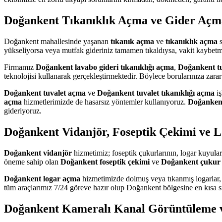
Doğankent Tıkanıklık Açma ve Gider Açm
Doğankent mahallesinde yaşanan
tıkanık açma
ve
tıkanıklık açma
s
yükseliyorsa veya mutfak gideriniz tamamen tıkaldıysa, vakit kaybe
Firmamız
Doğankent lavabo gideri tıkanıklığı açma
,
Doğankent tuv
teknolojisi kullanarak gerçekleştirmektedir. Böylece borularınıza zar
Doğankent tuvalet açma
ve
Doğankent tuvalet tıkanıklığı açma
iş
açma
hizmetlerimizde de hasarsız yöntemler kullanıyoruz.
Doğankent
gideriyoruz.
Doğankent Vidanjör, Foseptik Çekimi ve 
Doğankent vidanjör
hizmetimiz; foseptik çukurlarının, logar kuyular
öneme sahip olan
Doğankent foseptik çekimi
ve
Doğankent çukur 
Doğankent logar açma
hizmetimizde dolmuş veya tıkanmış logarlar, r
tüm araçlarımız 7/24 göreve hazır olup Doğankent bölgesine en kısa
Doğankent Kameralı Kanal Görüntüleme 