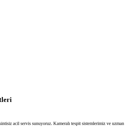
leri
ri Vidanjor — Alanya Hizmetinde
ntisiz acil servis sunuyoruz. Kameralı tespit sistemlerimiz ve uzman