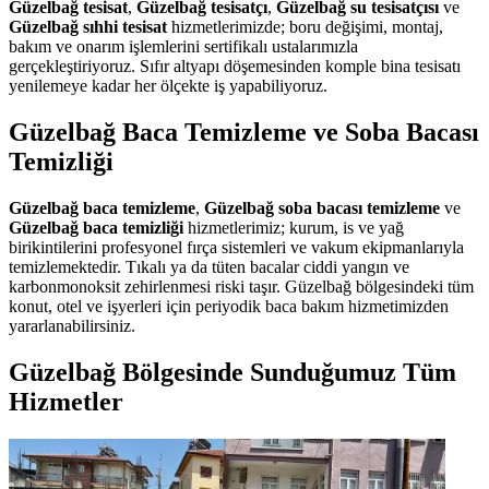
Güzelbağ tesisat
,
Güzelbağ tesisatçı
,
Güzelbağ su tesisatçısı
ve
Güzelbağ sıhhi tesisat
hizmetlerimizde; boru değişimi, montaj,
bakım ve onarım işlemlerini sertifikalı ustalarımızla
gerçekleştiriyoruz. Sıfır altyapı döşemesinden komple bina tesisatı
yenilemeye kadar her ölçekte iş yapabiliyoruz.
Güzelbağ Baca Temizleme ve Soba Bacası
Temizliği
Güzelbağ baca temizleme
,
Güzelbağ soba bacası temizleme
ve
Güzelbağ baca temizliği
hizmetlerimiz; kurum, is ve yağ
birikintilerini profesyonel fırça sistemleri ve vakum ekipmanlarıyla
temizlemektedir. Tıkalı ya da tüten bacalar ciddi yangın ve
karbonmonoksit zehirlenmesi riski taşır. Güzelbağ bölgesindeki tüm
konut, otel ve işyerleri için periyodik baca bakım hizmetimizden
yararlanabilirsiniz.
Güzelbağ Bölgesinde Sunduğumuz Tüm
Hizmetler