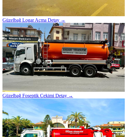
Güzelbağ Logar Açma
Detay →
Güzelbağ Foseptik Çekimi
Detay →