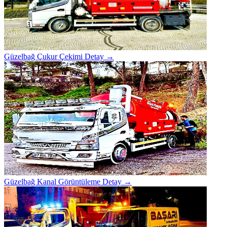
Güzelbağ Çukur Çekimi
Detay →
Güzelbağ Kanal Görüntüleme
Detay →