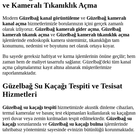
ve Kameralı Tıkanıklık Açma
Modern
Güzelbağ kanal görüntüleme
ve
Güzelbağ kameralı
kanal açma
hizmetlerimizle borularınızın içini gerçek zamanlı
olarak izliyoruz.
Güzelbağ kameralı gider açma
,
Güzelbağ
kameralı tıkanık açma
ve
Güzelbağ kameralı tıkanıklık açma
işlemlerinde endoskopik kamera sistemimiz, tıkanıklığın tam
konumunu, nedenini ve boyutunu net olarak ortaya koyar.
Bu sayede gereksiz hafriyat ve kırma işlemlerinin önüne geçilir; hem
zaman hem de maliyet tasarrufu sağlanır. Güzelbağ'deki tüm kanal
açma çalışmalarımız kayıt altına alınarak müşterilerimize
raporlanmaktadır.
Güzelbağ Su Kaçağı Tespiti ve Tesisat
Hizmetleri
Güzelbağ su kaçağı tespiti
hizmetimizde akustik dinleme cihazları,
termal kameralar ve basınç test ekipmanları kullanılarak su kaçağının
yeri duvar veya zemin kırılmadan tespit edilmektedir.
Güzelbağ su
kaçağı
sorunlarında ve
Güzelbağ su kaçağı bulma
işlemlerinde
tahribatsız yöntemimiz sayesinde evinizin bütünlüğü korunmaktadır.