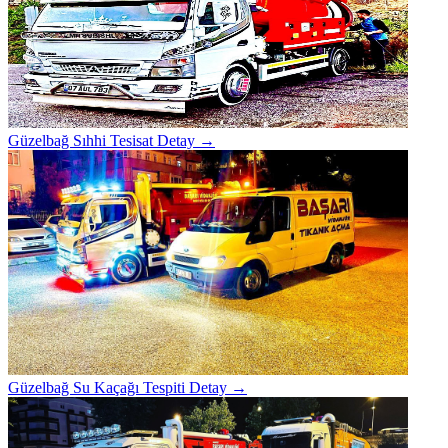
Güzelbağ Sıhhi Tesisat
Detay →
Güzelbağ Su Kaçağı Tespiti
Detay →