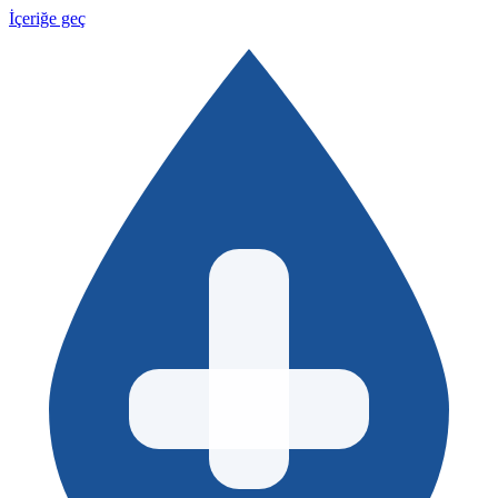
İçeriğe geç