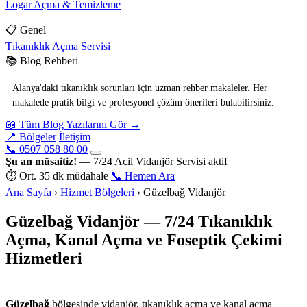
Logar Açma & Temizleme
📋 Genel
Tıkanıklık Açma Servisi
📚 Blog Rehberi
Alanya'daki tıkanıklık sorunları için uzman rehber makaleler. Her
makalede pratik bilgi ve profesyonel çözüm önerileri bulabilirsiniz.
📖 Tüm Blog Yazılarını Gör →
📍 Bölgeler
İletişim
📞 0507 058 80 00
Şu an müsaitiz!
— 7/24 Acil Vidanjör Servisi aktif
⏱ Ort. 35 dk müdahale
📞 Hemen Ara
Ana Sayfa
›
Hizmet Bölgeleri
›
Güzelbağ Vidanjör
Güzelbağ Vidanjör — 7/24 Tıkanıklık
Açma, Kanal Açma ve Foseptik Çekimi
Hizmetleri
Basari Vidanjor — Alanya Hizmetinde
Güzelbağ
bölgesinde vidanjör, tıkanıklık açma ve kanal açma