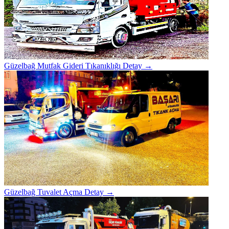
Güzelbağ Mutfak Gideri Tıkanıklığı
Detay →
Güzelbağ Tuvalet Açma
Detay →