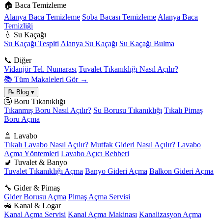
🏠 Baca Temizleme
Alanya Baca Temizleme
Soba Bacası Temizleme
Alanya Baca
Temizliği
💧 Su Kaçağı
Su Kaçağı Tespiti
Alanya Su Kaçağı
Su Kaçağı Bulma
📞 Diğer
Vidanjör Tel. Numarası
Tuvalet Tıkanıklığı Nasıl Açılır?
📚 Tüm Makaleleri Gör →
📝 Blog
▾
🚰 Boru Tıkanıklığı
Tıkanmış Boru Nasıl Açılır?
Su Borusu Tıkanıklığı
Tıkalı Pimaş
Boru Açma
🚿 Lavabo
Tıkalı Lavabo Nasıl Açılır?
Mutfak Gideri Nasıl Açılır?
Lavabo
Açma Yöntemleri
Lavabo Açıcı Rehberi
🚽 Tuvalet & Banyo
Tuvalet Tıkanıklığı Açma
Banyo Gideri Açma
Balkon Gideri Açma
🔧 Gider & Pimaş
Gider Borusu Açma
Pimaş Açma Servisi
🚜 Kanal & Logar
Kanal Açma Servisi
Kanal Açma Makinası
Kanalizasyon Açma