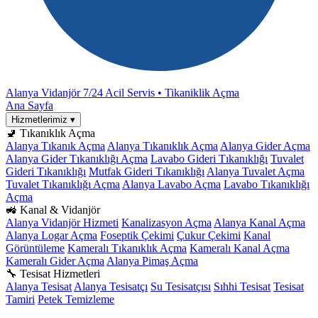
Alanya Vidanjör
7/24 Acil Servis • Tikaniklik Açma
Ana Sayfa
Hizmetlerimiz
▾
🚽 Tıkanıklık Açma
Alanya Tıkanık Açma
Alanya Tıkanıklık Açma
Alanya Gider Açma
Alanya Gider Tıkanıklığı Açma
Lavabo Gideri Tıkanıklığı
Tuvalet
Gideri Tıkanıklığı
Mutfak Gideri Tıkanıklığı
Alanya Tuvalet Açma
Tuvalet Tıkanıklığı Açma
Alanya Lavabo Açma
Lavabo Tıkanıklığı
Açma
🚜 Kanal & Vidanjör
Alanya Vidanjör Hizmeti
Kanalizasyon Açma
Alanya Kanal Açma
Alanya Logar Açma
Foseptik Çekimi
Çukur Çekimi
Kanal
Görüntüleme
Kameralı Tıkanıklık Açma
Kameralı Kanal Açma
Kameralı Gider Açma
Alanya Pimaş Açma
🔧 Tesisat Hizmetleri
Alanya Tesisat
Alanya Tesisatçı
Su Tesisatçısı
Sıhhi Tesisat
Tesisat
Tamiri
Petek Temizleme