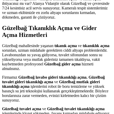
ihtiyacınız mı var? Alanya Vidanjör olarak Güzelbağ ve çevresinde
7/24 kesintisiz acil servis sunuyoruz. Kameralı tespit sistemlerimiz
ve uzman ekibimizle en zorlu altyapı sorunlarını kırmadan,
dökmeden, garanti ile çözüyoruz.
Güzelbağ Tıkanıklık Açma ve Gider
Açma Hizmetleri
Güzelbağ mahallesinde yaşanan
tıkanık açma
ve
tıkanıklık açma
sorunları, uzman müdahale gerektiren ciddi altyapı problemleridir.
Lavabonuzdan su yavaş gidiyorsa, tuvalet sifonundan sonra su
yükseliyorsa veya mutfak gideriniz tamamen tıkaldıysa, vakit
kaybetmeden profesyonel
Güzelbağ gider açma
hizmeti
almalısınız.
Firmamız
Güzelbağ lavabo gideri tıkanıklığı açma
,
Güzelbağ
tuvalet gideri tıkanıklığı açma
ve
Güzelbağ mutfak gideri
tıkanıklığı açma
işlemlerini robot ile boru temizleme ve yüksek
basınçlı su jeti teknolojisi kullanarak gerçekleştirmektedir. Böylece
borularınıza zarar vermeden, evinizi kirletmeden kalıcı bir çözüm
sunuyoruz.
Güzelbağ tuvalet açma
ve
Güzelbağ tuvalet tıkanıklığı açma
işlemlerinde klozet sökmeden, fayans kırmadan müdahale ediyoruz.