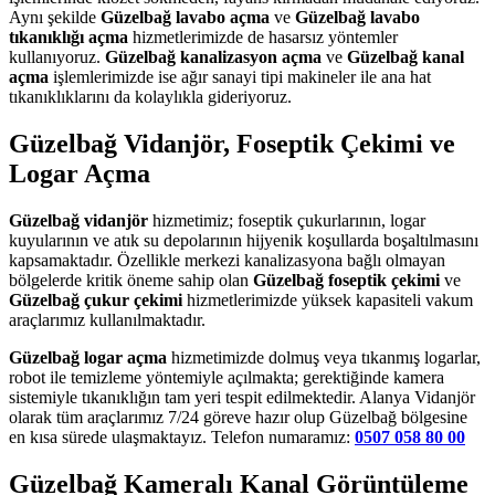
Aynı şekilde
Güzelbağ lavabo açma
ve
Güzelbağ lavabo
tıkanıklığı açma
hizmetlerimizde de hasarsız yöntemler
kullanıyoruz.
Güzelbağ kanalizasyon açma
ve
Güzelbağ kanal
açma
işlemlerimizde ise ağır sanayi tipi makineler ile ana hat
tıkanıklıklarını da kolaylıkla gideriyoruz.
Güzelbağ Vidanjör, Foseptik Çekimi ve
Logar Açma
Güzelbağ vidanjör
hizmetimiz; foseptik çukurlarının, logar
kuyularının ve atık su depolarının hijyenik koşullarda boşaltılmasını
kapsamaktadır. Özellikle merkezi kanalizasyona bağlı olmayan
bölgelerde kritik öneme sahip olan
Güzelbağ foseptik çekimi
ve
Güzelbağ çukur çekimi
hizmetlerimizde yüksek kapasiteli vakum
araçlarımız kullanılmaktadır.
Güzelbağ logar açma
hizmetimizde dolmuş veya tıkanmış logarlar,
robot ile temizleme yöntemiyle açılmakta; gerektiğinde kamera
sistemiyle tıkanıklığın tam yeri tespit edilmektedir. Alanya Vidanjör
olarak tüm araçlarımız 7/24 göreve hazır olup Güzelbağ bölgesine
en kısa sürede ulaşmaktayız. Telefon numaramız:
0507 058 80 00
Güzelbağ Kameralı Kanal Görüntüleme