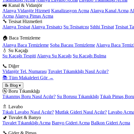
🚜 Kanal & Vidanjör
Alanya Vidanjör Hizmeti
Kanalizasyon Açma
Alanya Kanal Açma
A
Açma
Alanya Pimaş Açma
🔧 Tesisat Hizmetleri
Alanya Tesisat
Alanya Tesisatçı
Su Tesisatçısı
Sıhhi Tesisat
Tesisat Ta
🏠 Baca Temizleme
Alanya Baca Temizleme
Soba Bacası Temizleme
Alanya Baca Temizl
💧 Su Kaçağı
Su Kaçağı Tespiti
Alanya Su Kaçağı
Su Kaçağı Bulma
📞 Diğer
Vidanjör Tel. Numarası
Tuvalet Tıkanıklığı Nasıl Açılır?
📚 Tüm Makaleleri Gör →
📝 Blog
▾
🚰 Boru Tıkanıklığı
Tıkanmış Boru Nasıl Açılır?
Su Borusu Tıkanıklığı
Tıkalı Pimaş Bor
🚿 Lavabo
Tıkalı Lavabo Nasıl Açılır?
Mutfak Gideri Nasıl Açılır?
Lavabo Açma
🚽 Tuvalet & Banyo
Tuvalet Tıkanıklığı Açma
Banyo Gideri Açma
Balkon Gideri Açma
🔧 Gider & Pimaş