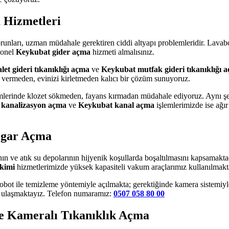
 Hizmetleri
runları, uzman müdahale gerektiren ciddi altyapı problemleridir. Lavab
yonel
Keykubat gider açma
hizmeti almalısınız.
et gideri tıkanıklığı açma
ve
Keykubat mutfak gideri tıkanıklığı 
ar vermeden, evinizi kirletmeden kalıcı bir çözüm sunuyoruz.
mlerinde klozet sökmeden, fayans kırmadan müdahale ediyoruz. Aynı ş
kanalizasyon açma
ve
Keykubat kanal açma
işlemlerimizde ise ağır 
ogar Açma
nın ve atık su depolarının hijyenik koşullarda boşaltılmasını kapsamakt
kimi
hizmetlerimizde yüksek kapasiteli vakum araçlarımız kullanılmakt
bot ile temizleme yöntemiyle açılmakta; gerektiğinde kamera sistemiyle 
e ulaşmaktayız. Telefon numaramız:
0507 058 80 00
e Kameralı Tıkanıklık Açma