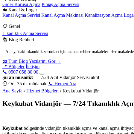
Gider Borusu Açma
Pimaş Açma Servisi
🚜 Kanal & Logar
Kanal Açma Servisi
Kanal Açma Makinası
Kanalizasyon Açma
Loga
📋 Genel
Tıkanıklık Açma Servisi
📚 Blog Rehberi
Alanya'daki tıkanıklık sorunları için uzman rehber makaleler. Her makalede p
📖 Tüm Blog Yazılarını Gör →
📍 Bölgeler
İletişim
📞 0507 058 80 00
Şu an müsaitiz!
— 7/24 Acil Vidanjör Servisi aktif
⏱ Ort. 35 dk müdahale
📞 Hemen Ara
Ana Sayfa
›
Hizmet Bölgeleri
›
Keykubat Vidanjör
Keykubat Vidanjör — 7/24 Tıkanıklık Açm
Keykubat
bölgesinde vidanjör, tıkanıklık açma ve kanal açma ihtiyac
ekibimizle en zorlu altyapı sorunlarını kırmadan, dökmeden, garanti i