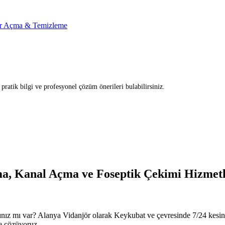
r Açma & Temizleme
ratik bilgi ve profesyonel çözüm önerileri bulabilirsiniz.
a, Kanal Açma ve Foseptik Çekimi Hizmetl
Basa
ınız mı var? Alanya Vidanjör olarak Keykubat ve çevresinde 7/24 kesint
le çözüyoruz.