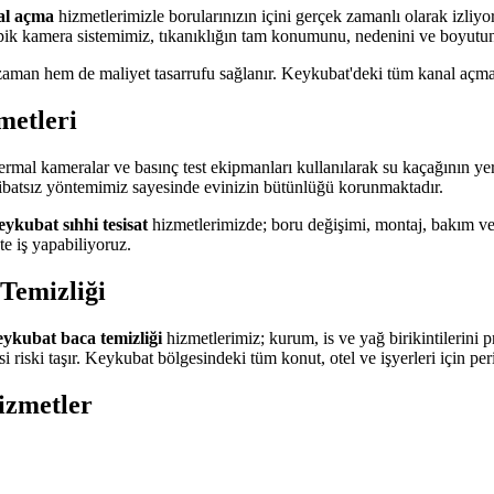
al açma
hizmetlerimizle borularınızın içini gerçek zamanlı olarak izliy
ik kamera sistemimiz, tıkanıklığın tam konumunu, nedenini ve boyutunu
zaman hem de maliyet tasarrufu sağlanır. Keykubat'deki tüm kanal açma ç
metleri
ermal kameralar ve basınç test ekipmanları kullanılarak su kaçağının ye
ribatsız yöntemimiz sayesinde evinizin bütünlüğü korunmaktadır.
ykubat sıhhi tesisat
hizmetlerimizde; boru değişimi, montaj, bakım ve on
e iş yapabiliyoruz.
Temizliği
ykubat baca temizliği
hizmetlerimiz; kurum, is ve yağ birikintilerini 
 riski taşır. Keykubat bölgesindeki tüm konut, otel ve işyerleri için pe
izmetler