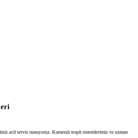
eri
ri Vidanjor — Alanya Hizmetinde
isiz acil servis sunuyoruz. Kameralı tespit sistemlerimiz ve uzman