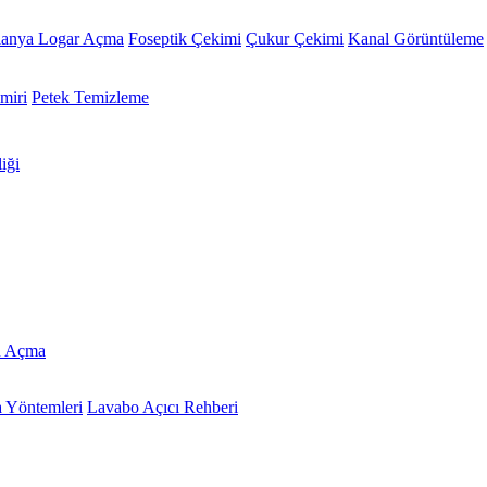
lanya Logar Açma
Foseptik Çekimi
Çukur Çekimi
Kanal Görüntüleme
miri
Petek Temizleme
iği
u Açma
 Yöntemleri
Lavabo Açıcı Rehberi