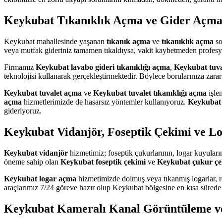
Keykubat Tıkanıklık Açma ve Gider Açma
Keykubat mahallesinde yaşanan
tıkanık açma
ve
tıkanıklık açma
so
veya mutfak gideriniz tamamen tıkaldıysa, vakit kaybetmeden profes
Firmamız
Keykubat lavabo gideri tıkanıklığı açma
,
Keykubat tuval
teknolojisi kullanarak gerçekleştirmektedir. Böylece borularınıza zar
Keykubat tuvalet açma
ve
Keykubat tuvalet tıkanıklığı açma
işle
açma
hizmetlerimizde de hasarsız yöntemler kullanıyoruz.
Keykubat 
gideriyoruz.
Keykubat Vidanjör, Foseptik Çekimi ve L
Keykubat vidanjör
hizmetimiz; foseptik çukurlarının, logar kuyuları
öneme sahip olan
Keykubat foseptik çekimi
ve
Keykubat çukur çe
Keykubat logar açma
hizmetimizde dolmuş veya tıkanmış logarlar, ro
araçlarımız 7/24 göreve hazır olup Keykubat bölgesine en kısa süred
Keykubat Kameralı Kanal Görüntüleme v