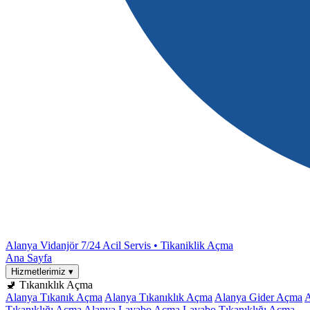
Alanya Vidanjör
7/24 Acil Servis • Tikaniklik Açma
Ana Sayfa
Hizmetlerimiz
▾
🚽 Tıkanıklık Açma
Alanya Tıkanık Açma
Alanya Tıkanıklık Açma
Alanya Gider Açma
A
Tıkanıklığı Açma
Alanya Lavabo Açma
Lavabo Tıkanıklığı Açma