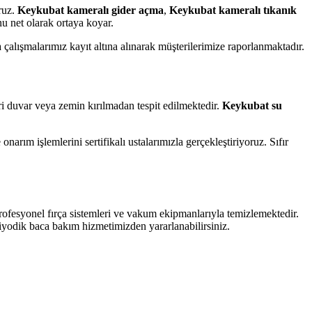
oruz.
Keykubat kameralı gider açma
,
Keykubat kameralı tıkanık
 net olarak ortaya koyar.
alışmalarımız kayıt altına alınarak müşterilerimize raporlanmaktadır.
ri duvar veya zemin kırılmadan tespit edilmektedir.
Keykubat su
arım işlemlerini sertifikalı ustalarımızla gerçekleştiriyoruz. Sıfır
profesyonel fırça sistemleri ve vakum ekipmanlarıyla temizlemektedir.
riyodik baca bakım hizmetimizden yararlanabilirsiniz.