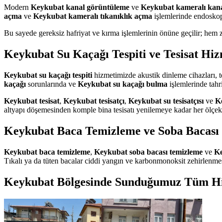
Modern
Keykubat kanal görüntüleme
ve
Keykubat kameralı kan
açma
ve
Keykubat kameralı tıkanıklık açma
işlemlerinde endoskop
Bu sayede gereksiz hafriyat ve kırma işlemlerinin önüne geçilir; hem 
Keykubat Su Kaçağı Tespiti ve Tesisat Hiz
Keykubat su kaçağı tespiti
hizmetimizde akustik dinleme cihazları, t
kaçağı
sorunlarında ve
Keykubat su kaçağı bulma
işlemlerinde tah
Keykubat tesisat
,
Keykubat tesisatçı
,
Keykubat su tesisatçısı
ve
Ke
altyapı döşemesinden komple bina tesisatı yenilemeye kadar her ölçekt
Keykubat Baca Temizleme ve Soba Bacası 
Keykubat baca temizleme
,
Keykubat soba bacası temizleme
ve
Ke
Tıkalı ya da tüten bacalar ciddi yangın ve karbonmonoksit zehirlenmesi
Keykubat Bölgesinde Sunduğumuz Tüm H