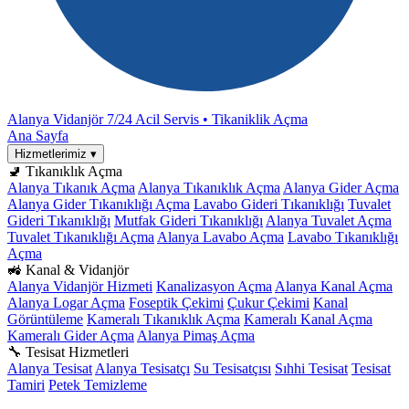
Alanya Vidanjör
7/24 Acil Servis • Tikaniklik Açma
Ana Sayfa
Hizmetlerimiz
▾
🚽 Tıkanıklık Açma
Alanya Tıkanık Açma
Alanya Tıkanıklık Açma
Alanya Gider Açma
Alanya Gider Tıkanıklığı Açma
Lavabo Gideri Tıkanıklığı
Tuvalet
Gideri Tıkanıklığı
Mutfak Gideri Tıkanıklığı
Alanya Tuvalet Açma
Tuvalet Tıkanıklığı Açma
Alanya Lavabo Açma
Lavabo Tıkanıklığı
Açma
🚜 Kanal & Vidanjör
Alanya Vidanjör Hizmeti
Kanalizasyon Açma
Alanya Kanal Açma
Alanya Logar Açma
Foseptik Çekimi
Çukur Çekimi
Kanal
Görüntüleme
Kameralı Tıkanıklık Açma
Kameralı Kanal Açma
Kameralı Gider Açma
Alanya Pimaş Açma
🔧 Tesisat Hizmetleri
Alanya Tesisat
Alanya Tesisatçı
Su Tesisatçısı
Sıhhi Tesisat
Tesisat
Tamiri
Petek Temizleme