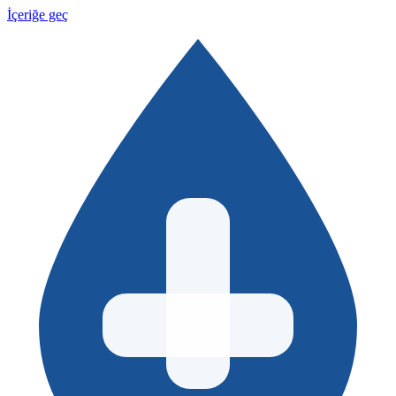
İçeriğe geç