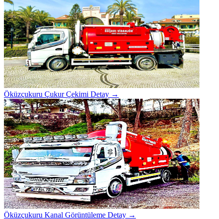
Öküzçukuru Çukur Çekimi
Detay →
Öküzçukuru Kanal Görüntüleme
Detay →