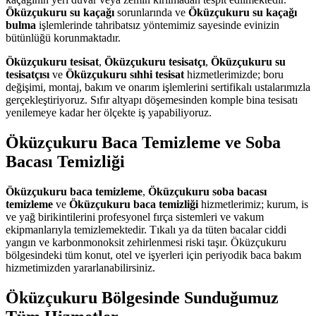
Öküzçukuru su kaçağı
sorunlarında ve
Öküzçukuru su kaçağı
bulma
işlemlerinde tahribatsız yöntemimiz sayesinde evinizin
bütünlüğü korunmaktadır.
Öküzçukuru tesisat
,
Öküzçukuru tesisatçı
,
Öküzçukuru su
tesisatçısı
ve
Öküzçukuru sıhhi tesisat
hizmetlerimizde; boru
değişimi, montaj, bakım ve onarım işlemlerini sertifikalı ustalarımızla
gerçekleştiriyoruz. Sıfır altyapı döşemesinden komple bina tesisatı
yenilemeye kadar her ölçekte iş yapabiliyoruz.
Öküzçukuru Baca Temizleme ve Soba
Bacası Temizliği
Öküzçukuru baca temizleme
,
Öküzçukuru soba bacası
temizleme
ve
Öküzçukuru baca temizliği
hizmetlerimiz; kurum, is
ve yağ birikintilerini profesyonel fırça sistemleri ve vakum
ekipmanlarıyla temizlemektedir. Tıkalı ya da tüten bacalar ciddi
yangın ve karbonmonoksit zehirlenmesi riski taşır. Öküzçukuru
bölgesindeki tüm konut, otel ve işyerleri için periyodik baca bakım
hizmetimizden yararlanabilirsiniz.
Öküzçukuru Bölgesinde Sunduğumuz