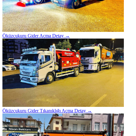
Öküzçukuru Gider Açma
Detay →
Öküzçukuru Gider Tıkanıklığı Açma
Detay →