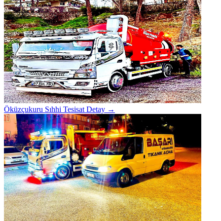
Öküzçukuru Sıhhi Tesisat
Detay →