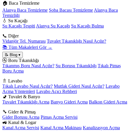
🏠 Baca Temizleme
Alanya Baca Temizleme
Soba Bacası Temizleme
Alanya Baca
Temizliği
💧 Su Kaçağı
Su Kaçağı Tespiti
Alanya Su Kaçağı
Su Kaçağı Bulma
📞 Diğer
Vidanjör Tel. Numarası
Tuvalet Tıkanıklığı Nasıl Açılır?
📚 Tüm Makaleleri Gör →
📝 Blog
▾
🚰 Boru Tıkanıklığı
Tıkanmış Boru Nasıl Açılır?
Su Borusu Tıkanıklığı
Tıkalı Pimaş
Boru Açma
🚿 Lavabo
Tıkalı Lavabo Nasıl Açılır?
Mutfak Gideri Nasıl Açılır?
Lavabo
Açma Yöntemleri
Lavabo Açıcı Rehberi
🚽 Tuvalet & Banyo
Tuvalet Tıkanıklığı Açma
Banyo Gideri Açma
Balkon Gideri Açma
🔧 Gider & Pimaş
Gider Borusu Açma
Pimaş Açma Servisi
🚜 Kanal & Logar
Kanal Açma Servisi
Kanal Açma Makinası
Kanalizasyon Açma