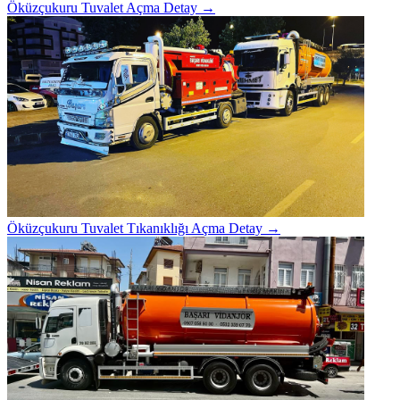
Öküzçukuru Tuvalet Açma
Detay →
Öküzçukuru Tuvalet Tıkanıklığı Açma
Detay →