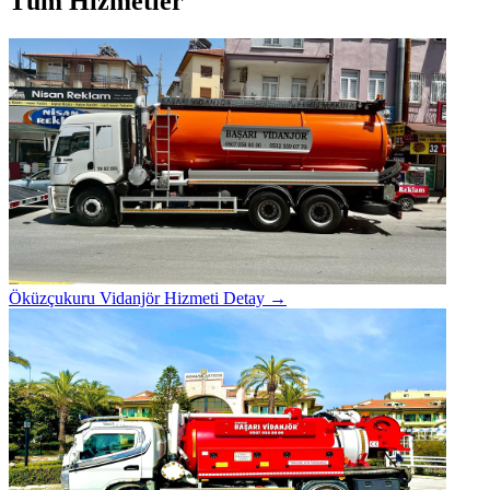
Tüm Hizmetler
Öküzçukuru Vidanjör Hizmeti
Detay →