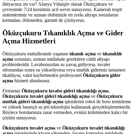
ihtiyacınız mı var? Alanya Vidanjör olarak Öküzçukuru ve
çevresinde 7/24 kesintisiz acil servis sunuyoruz. Kameralı tespit
sistemlerimiz ve uzman ekibimizle en zorlu altyapı sorunlarını
kırmadan, dökmeden, garanti ile çözüyoruz.
Öküzçukuru Tıkanıklık Açma ve Gider
Açma Hizmetleri
Öküzçukuru mahallesinde yaşanan
tıkanık açma
ve
tıkanıklık
açma
sorunları, uzman müdahale gerektiren ciddi altyapı
problemleridir. Lavabonuzdan su yavaş gidiyorsa, tuvalet
sifonundan sonra su yükseliyorsa veya mutfak gideriniz tamamen
tıkaldıysa, vakit kaybetmeden profesyonel
Öküzçukuru gider
açma
hizmeti almalısınız.
Firmamız
Öküzçukuru lavabo gideri tıkanıklığı açma
,
Öküzçukuru tuvalet gideri tıkanıklığı açma
ve
Öküzçukuru
mutfak gideri tıkanıklığı açma
işlemlerini robot ile boru temizleme
ve yüksek basınçlı su jeti teknolojisi kullanarak gerçekleştirmektedir.
Böylece borularınıza zarar vermeden, evinizi kirletmeden kalıcı bir
çözüm sunuyoruz.
Öküzçukuru tuvalet açma
ve
Öküzçukuru tuvalet tıkanıklığı
açma
işlemlerinde klozet sökmeden, fayans kırmadan müdahale