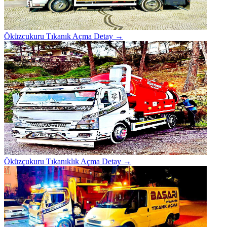
Öküzçukuru Tıkanık Açma
Detay →
Öküzçukuru Tıkanıklık Açma
Detay →