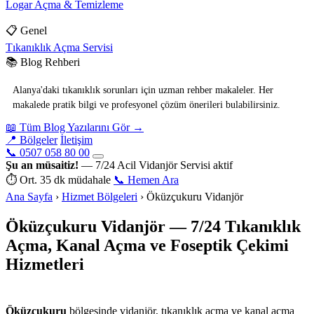
Logar Açma & Temizleme
📋 Genel
Tıkanıklık Açma Servisi
📚 Blog Rehberi
Alanya'daki tıkanıklık sorunları için uzman rehber makaleler. Her
makalede pratik bilgi ve profesyonel çözüm önerileri bulabilirsiniz.
📖 Tüm Blog Yazılarını Gör →
📍 Bölgeler
İletişim
📞 0507 058 80 00
Şu an müsaitiz!
— 7/24 Acil Vidanjör Servisi aktif
⏱ Ort. 35 dk müdahale
📞 Hemen Ara
Ana Sayfa
›
Hizmet Bölgeleri
›
Öküzçukuru Vidanjör
Öküzçukuru Vidanjör — 7/24 Tıkanıklık
Açma, Kanal Açma ve Foseptik Çekimi
Hizmetleri
Basari Vidanjor — Alanya Hizmetinde
Öküzçukuru
bölgesinde vidanjör, tıkanıklık açma ve kanal açma