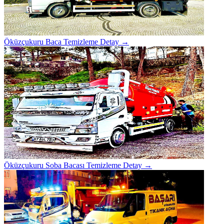
Öküzçukuru Baca Temizleme
Detay →
Öküzçukuru Soba Bacası Temizleme
Detay →