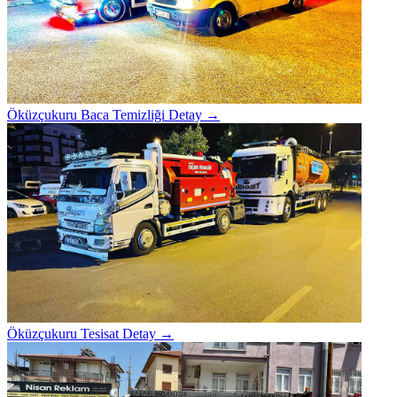
Öküzçukuru Baca Temizliği
Detay →
Öküzçukuru Tesisat
Detay →