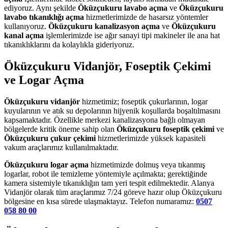
ediyoruz. Aynı şekilde
Öküzçukuru lavabo açma
ve
Öküzçukuru
lavabo tıkanıklığı açma
hizmetlerimizde de hasarsız yöntemler
kullanıyoruz.
Öküzçukuru kanalizasyon açma
ve
Öküzçukuru
kanal açma
işlemlerimizde ise ağır sanayi tipi makineler ile ana hat
tıkanıklıklarını da kolaylıkla gideriyoruz.
Öküzçukuru Vidanjör, Foseptik Çekimi
ve Logar Açma
Öküzçukuru vidanjör
hizmetimiz; foseptik çukurlarının, logar
kuyularının ve atık su depolarının hijyenik koşullarda boşaltılmasını
kapsamaktadır. Özellikle merkezi kanalizasyona bağlı olmayan
bölgelerde kritik öneme sahip olan
Öküzçukuru foseptik çekimi
ve
Öküzçukuru çukur çekimi
hizmetlerimizde yüksek kapasiteli
vakum araçlarımız kullanılmaktadır.
Öküzçukuru logar açma
hizmetimizde dolmuş veya tıkanmış
logarlar, robot ile temizleme yöntemiyle açılmakta; gerektiğinde
kamera sistemiyle tıkanıklığın tam yeri tespit edilmektedir. Alanya
Vidanjör olarak tüm araçlarımız 7/24 göreve hazır olup Öküzçukuru
bölgesine en kısa sürede ulaşmaktayız. Telefon numaramız:
0507
058 80 00