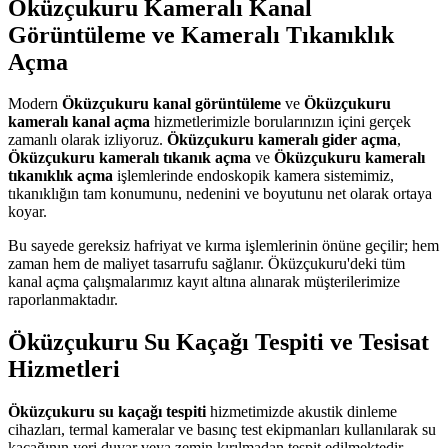
Öküzçukuru Kameralı Kanal
Görüntüleme ve Kameralı Tıkanıklık
Açma
Modern
Öküzçukuru kanal görüntüleme
ve
Öküzçukuru
kameralı kanal açma
hizmetlerimizle borularınızın içini gerçek
zamanlı olarak izliyoruz.
Öküzçukuru kameralı gider açma
,
Öküzçukuru kameralı tıkanık açma
ve
Öküzçukuru kameralı
tıkanıklık açma
işlemlerinde endoskopik kamera sistemimiz,
tıkanıklığın tam konumunu, nedenini ve boyutunu net olarak ortaya
koyar.
Bu sayede gereksiz hafriyat ve kırma işlemlerinin önüne geçilir; hem
zaman hem de maliyet tasarrufu sağlanır. Öküzçukuru'deki tüm
kanal açma çalışmalarımız kayıt altına alınarak müşterilerimize
raporlanmaktadır.
Öküzçukuru Su Kaçağı Tespiti ve Tesisat
Hizmetleri
Öküzçukuru su kaçağı tespiti
hizmetimizde akustik dinleme
cihazları, termal kameralar ve basınç test ekipmanları kullanılarak su
kaçağının yeri duvar veya zemin kırılmadan tespit edilmektedir.