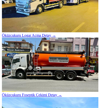
Öküzçukuru Logar Açma
Detay →
Öküzçukuru Foseptik Çekimi
Detay →