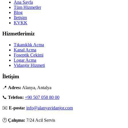
Ana Sayfa
Tüm Hizmetler
Blog
İletişim
KVKK
Hizmetlerimiz
Tıkanıklık Açma
Kanal Açma
Foseptik Çekimi
Logar Açma
Vidanjör Hizmeti
İletişim
📍
Adres:
Alanya, Antalya
📞
Telefon:
+90 507 058 80 00
✉️
E-posta:
info@alanyavidanjor.com
🕐
Çalışma:
7/24 Acil Servis