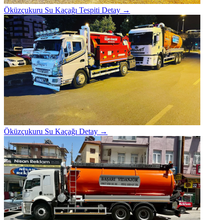
Öküzçukuru Su Kaçağı Tespiti
Detay →
Öküzçukuru Su Kaçağı
Detay →