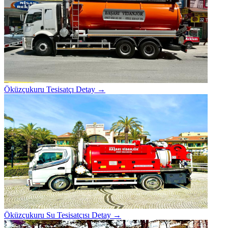
Öküzçukuru Tesisatçı
Detay →
Öküzçukuru Su Tesisatçısı
Detay →